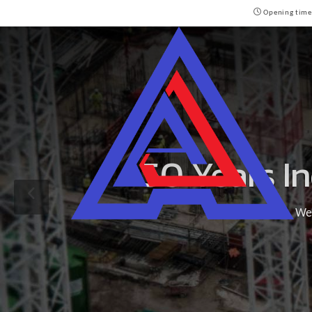
Opening time
50 Years I
We 