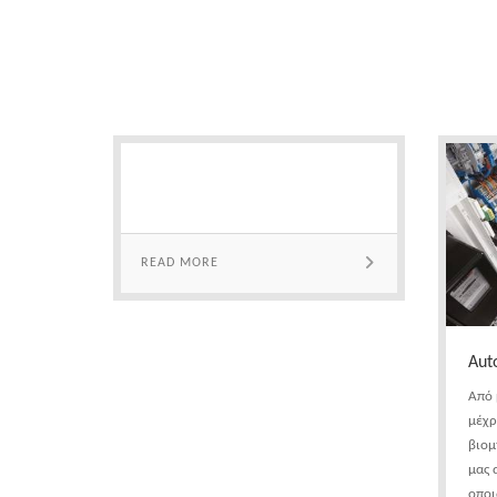
READ MORE
Aut
Από 
μέχρ
βιομ
μας 
οποι