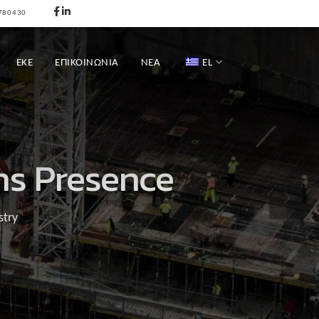
780430
ΕΚΕ
ΕΠΙΚΟΙΝΩΝΊΑ
ΝΕΑ
EL
ns Presence
stry