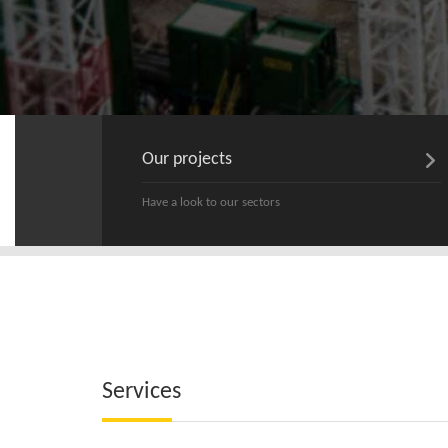
Our projects
Have a look to our sectors
Services