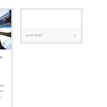
READ MORE
on
στον
ρες
.