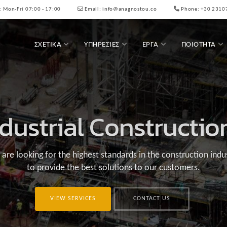
:
Mon-Fri 07:00 - 17:00
Email:
info@anagnostou.co
Phone:
+30 2310
ΣΧΕΤΙΚΆ
ΥΠΗΡΕΣΊΕΣ
ΈΡΓΑ
ΠΟΙΌΤΗΤΑ
ndustrial Constructio
are looking for the highest standards in the construction indu
to provide the best solutions to our customers.
VIEW SERVICES
CONTACT US