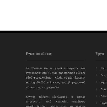
Εγκαταστάσεις
Έργα
Τα γραφεία και οι χώροι παραγωγής μας
Μετα
στεγάζονται στο 11 χλμ. της παλαιάς εθνικής
Ενερ
οδού Θεσσαλονίκης – Κιλκίς, σε μία ιδιόκτητη
Χημι
έκταση 30.000 m2 εντός του βιομηχανικού
πάρκου της Νεοχωρούδας
Λιμε
Δοχε
Κινητός πλήρης εξοπλισμός, ο οποίος
αποτελείται από γραφεία, αποθήκες,
Εργα
εργαλειοδοτήρια, αποδυτήρια κα χώρους