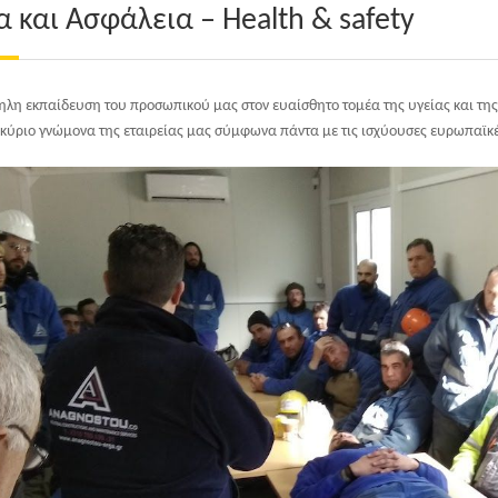
α και Ασφάλεια – Health & safety
ηλη εκπαίδευση του προσωπικού μας στον ευαίσθητο τομέα της υγείας και της
 κύριο γνώμονα της εταιρείας μας σύμφωνα πάντα με τις ισχύουσες ευρωπαϊκέ