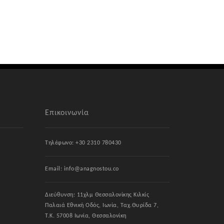
Επικοινωνία
Τηλέφωνο: +30 2310 780430
Email: info@anagnostou.co
Διεύθυνση: 11χλμ Θεσσαλονίκης Κιλκίς
Παλαιά Εθνική Οδός, Ιωνία, Ταχ.Θυρίδα 7,
Τ.Κ. 57008 Ιωνία, Θεσσαλονίκη