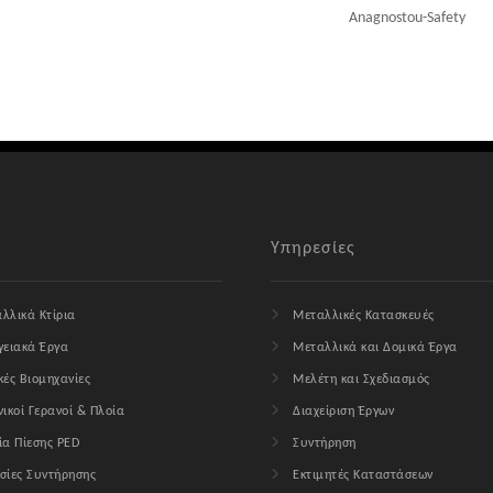
Anagnostou-Safety
Υπηρεσίες
λλικά Κτίρια
Μεταλλικές Κατασκευές
γειακά Έργα
Μεταλλικά και Δομικά Έργα
κές Βιομηχανίες
Μελέτη και Σχεδιασμός
νικοί Γερανοί & Πλοία
Διαχείριση Έργων
ία Πίεσης PED
Συντήρηση
σίες Συντήρησης
Εκτιμητές Καταστάσεων