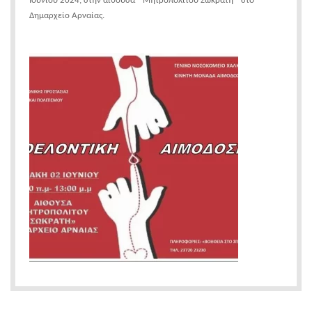
Ιουνίου 2024, στην αίθουσα ΄΄Μητροπολίτου Σωκράτη΄΄ στο
Δημαρχείο Αρναίας.