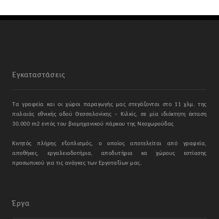
Εγκαταστάσεις
Τα γραφεία και οι χώροι παραγωγής μας στεγάζονται στο 11 χλμ. της
παλαιάς εθνικής οδού Θεσσαλονίκης – Κιλκίς, σε μία ιδιόκτητη έκταση
30.000 m2 εντός του βιομηχανικού πάρκου της Νεοχωρούδας
Κινητός πλήρης εξοπλισμός, ο οποίος αποτελείται από γραφεία,
αποθήκες, εργαλειοδοτήρια, αποδυτήρια κα χώρους εστίασης
προσωπικού για τις ανάγκες των Εργοταξίων μας.
Έργα